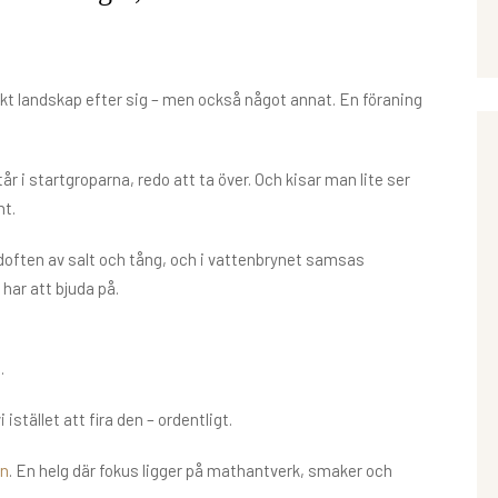
kt landskap efter sig – men också något annat. En föraning
tår i startgroparna, redo att ta över. Och kisar man lite ser
nt.
 doften av salt och tång, och i vattenbrynet samsas
har att bjuda på.
.
 istället att fira den – ordentligt.
en
. En helg där fokus ligger på mathantverk, smaker och