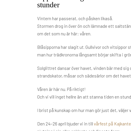
stunder
Vintern har passerat, och påsken likaså.
Stormen drog in över ön och lämnade ett saltstän
om det som nu är här: våren.
Blåsipporna har slagit ut. Gullvivor och vitsippor s
man hur trädkronorna långsamt börjar skifta i grö
Solglittret dansar över havet, vinden bär med sig
strandskator, måsar och sädesärlor om det havet 
Våren är här nu. På riktigt!
Och vi vill inget hellre än att stanna tiden en stund
I brist på kunskap om hur man gör just det, väljer vi
Den 24–26 april bjuder vi in till
vårfest på Kajkant