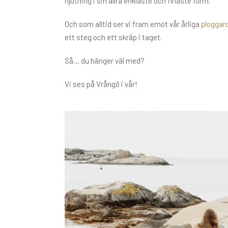
njutning i sin allra enklaste och finaste form.
Och som alltid ser vi fram emot vår årliga
ploggar
ett steg och ett skräp i taget.
Så… du hänger väl med?
Vi ses på Vrångö i vår!