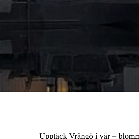
Upptäck Vrångö i vår – blomman