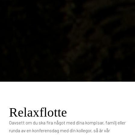
Relaxflotte
Oavsett om du ska fira något med dina kompisar, familj eller
runda av en konferensdag med din kollegor, så är vår