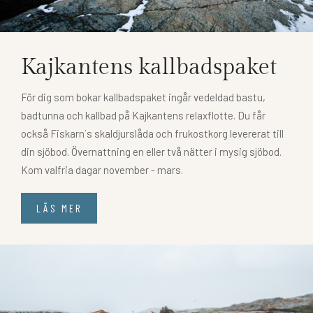
Kajkantens kallbadspaket
För dig som bokar kallbadspaket ingår vedeldad bastu,
badtunna och kallbad på Kajkantens relaxflotte. Du får
också Fiskarn´s skaldjurslåda och frukostkorg levererat till
din sjöbod. Övernattning en eller två nätter i mysig sjöbod.
Kom valfria dagar november - mars.
LÄS MER