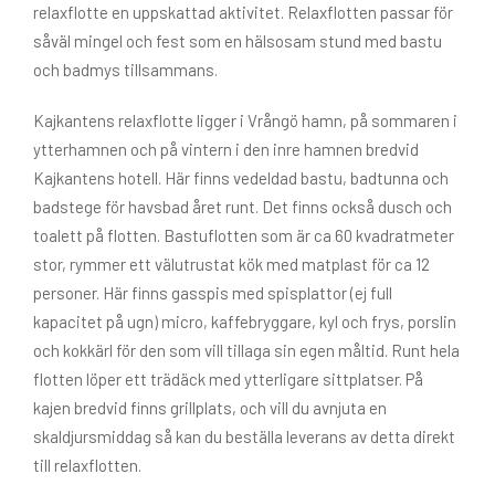
relaxflotte en uppskattad aktivitet. Relaxflotten passar för
såväl mingel och fest som en hälsosam stund med bastu
och badmys tillsammans.
Kajkantens relaxflotte ligger i Vrångö hamn, på sommaren i
ytterhamnen och på vintern i den inre hamnen bredvid
Kajkantens hotell. Här finns vedeldad bastu, badtunna och
badstege för havsbad året runt. Det finns också dusch och
toalett på flotten. Bastuflotten som är ca 60 kvadratmeter
stor, rymmer ett välutrustat kök med matplast för ca 12
personer. Här finns gasspis med spisplattor (ej full
kapacitet på ugn) micro, kaffebryggare, kyl och frys, porslin
och kokkärl för den som vill tillaga sin egen måltid. Runt hela
flotten löper ett trädäck med ytterligare sittplatser. På
kajen bredvid finns grillplats, och vill du avnjuta en
skaldjursmiddag så kan du beställa leverans av detta direkt
till relaxflotten.