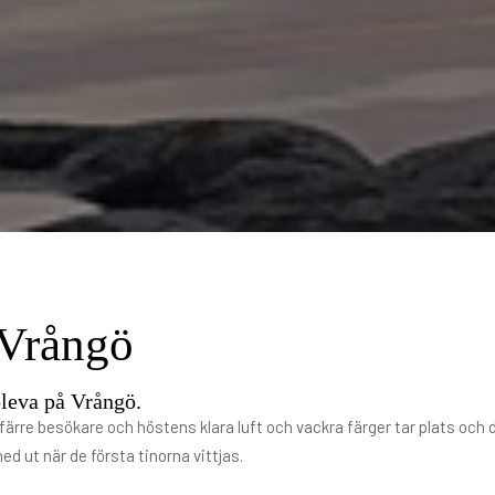
 Vrångö
leva på Vrångö.
d färre besökare och höstens klara luft och vackra färger tar plats oc
d ut när de första tinorna vittjas.