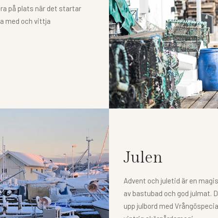
vara på plats när det startar
ra med och vittja
Julen
Advent och juletid är en magis
av bastubad och god julmat.
upp julbord med Vrångöspecia