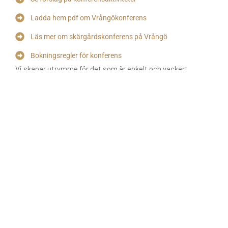
Ladda hem pdf om Vrångökonferens
Läs mer om skärgårdskonferens på Vrångö
Bokningsregler för konferens
Vi skapar utrymme för det som är enkelt och vackert.
Konferensen på Vrångö pågår mitt i ö-samhällets vardag
och vi samverkar med skärgårdens föreningar och företag
och hyr in lämpliga lokaler för just din konferens, beroende
på storlek och behov.
Kajkanten Vrångö