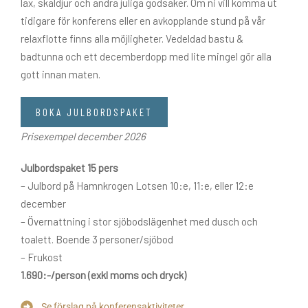
lax, skaldjur och andra juliga godsaker. Om ni vill komma ut
tidigare för konferens eller en avkopplande stund på vår
relaxflotte finns alla möjligheter. Vedeldad bastu &
badtunna och ett decemberdopp med lite mingel gör alla
gott innan maten.
BOKA JULBORDSPAKET
Prisexempel december 2026
Julbordspaket 15 pers
– Julbord på Hamnkrogen Lotsen 10:e, 11:e, eller 12:e
december
– Övernattning i stor sjöbodslägenhet med dusch och
toalett. Boende 3 personer/sjöbod
– Frukost
1.690:-/person (exkl moms och dryck)
Se förslag på konferensaktiviteter