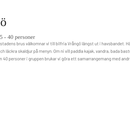
gö
 5 - 40 personer
adens brus välkomnar vi till bilfria Vrångö längst ut i havsbandet. Här 
 läckra skaldjur på menyn. Om ni vill paddla kajak, vandra, bada bastu
er än 40 personer i gruppen brukar vi göra ett samarrangemang med and