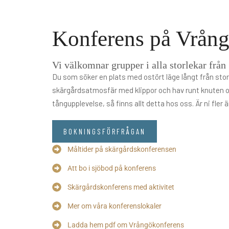
Konferens på Vrån
Vi välkomnar grupper i alla storlekar från
Du som söker en plats med ostört läge långt från storst
skärgårdsatmosfär med klippor och hav runt knuten och
tångupplevelse, så finns allt detta hos oss. Är ni fl
BOKNINGSFÖRFRÅGAN
Måltider på skärgårdskonferensen
Att bo i sjöbod på konferens
Skärgårdskonferens med aktivitet
Mer om våra konferenslokaler
Ladda hem pdf om Vrångökonferens