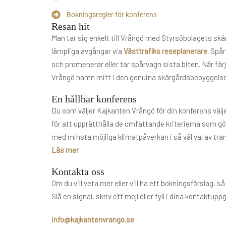
Bokningsregler för konferens
Resan hit
Man tar sig enkelt till Vrångö med Styrsöbolagets sk
lämpliga avgångar via
Västtrafiks reseplanerare
. Spå
och promenerar eller tar spårvagn sista biten. När fä
Vrångö hamn mitt i den genuina skärgårdsbebyggels
En hållbar konferens
Du som väljer Kajkanten Vrångö för din konferens väl
för att upprätthålla de omfattande kriterierna som gör
med minsta möjliga klimatpåverkan i så väl val av tran
Läs mer
Kontakta oss
Om du vill veta mer eller vill ha ett bokningsförslag, så 
Slå en signal, skriv ett mejl eller fyll i dina kontaktuppg
info@kajkantenvrango.se