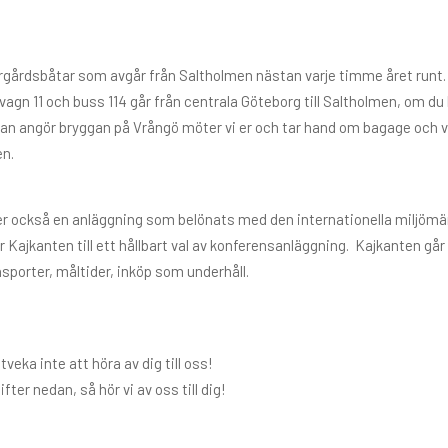
ärgårdsbåtar som avgår från Saltholmen nästan varje timme året runt.
rvagn 11 och buss 114 går från centrala Göteborg till Saltholmen, om 
rjan angör bryggan på Vrångö möter vi er och tar hand om bagage och vi
en.
jer också en anläggning som belönats med den internationella miljömä
 Kajkanten till ett hållbart val av konferensanläggning. Kajkanten går 
sporter, måltider, inköp som underhåll.
tveka inte att höra av dig till oss!
ifter nedan, så hör vi av oss till dig!