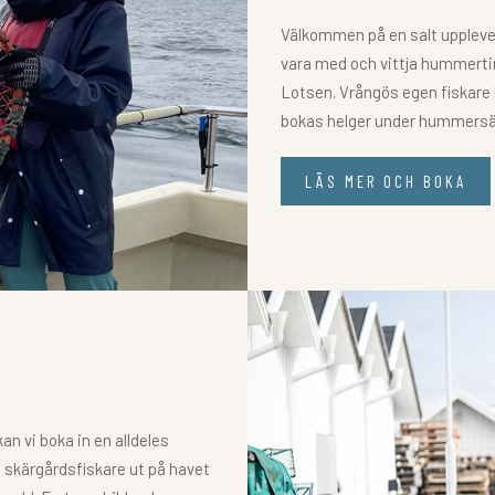
Välkommen på en salt upplevel
vara med och vittja hummert
Lotsen. Vrångös egen fiskare
bokas helger under hummers
LÄS MER OCH BOKA
n vi boka in en alldeles
en skärgårdsfiskare ut på havet