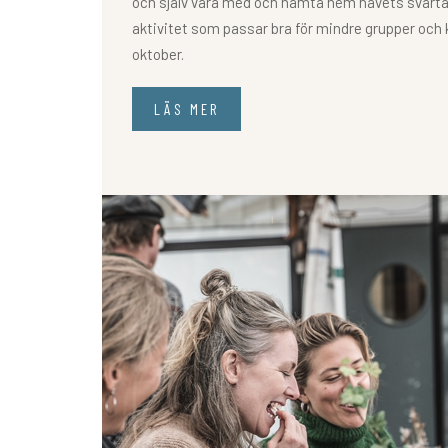
och själv vara med och hämta hem havets svarta
aktivitet som passar bra för mindre grupper och 
oktober.
LÄS MER