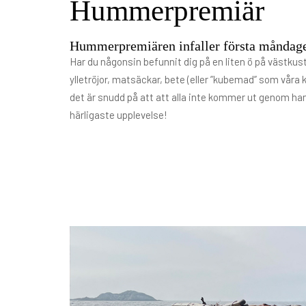
Hummerpremiär
Hummerpremiären infaller första måndage
Har du någonsin befunnit dig på en liten ö på västkust
ylletröjor, matsäckar, bete (eller ”kubemad” som vår
det är snudd på att att alla inte kommer ut genom ham
härligaste upplevelse!