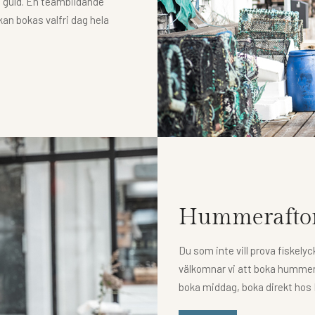
 guld. En teambildande
kan bokas valfri dag hela
Hummerafton
Du som inte vill prova fiskelyc
välkomnar vi att boka hummer
boka middag, boka direkt hos