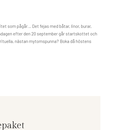
itet som pågår… Det fejas med båtar, linor, burar,
måndagen efter den 20 september går startskottet och
här rituella, nästan mytomspunna? Boka då höstens
paket