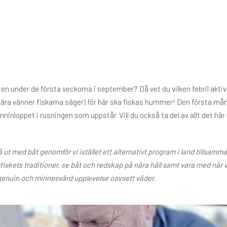
en under de första veckorna i september? Då vet du vilken febril aktiv
a kära vänner fiskarna säger) för här ska fiskas hummer! Den första 
ninloppet i rusningen som uppstår. Vill du också ta del av allt det 
 ut med båt genomför vi istället ett alternativt program i land tillsa
iskets traditioner, se båt och redskap på nära håll samt vara med när 
 en genuin och minnesvärd upplevelse oavsett väder.