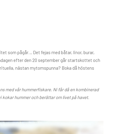
itet som pågår… Det fejas med båtar, linor, burar,
måndagen efter den 20 september går startskottet och
här rituella, nästan mytomspunna? Boka då höstens
mmans med vår hummerfiskare. Ni får då en kombinerad
vi kokar hummer och berättar om livet på havet.