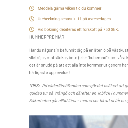
Meddela gärna vilken tid du kommer!
Utcheckning senast kl 11 på avresedagen.
Vid bokning debiteras ett förskott på 750 SEK.
HUMMERPREMIÄR
Har du någonsin befunnit dig på en liten ö på västkust
ylletröjor, matsäckar, bete (eller ”kubemad” som vår
det är snudd på att att alla inte kommer ut genom ham
härligaste upplevelse!
*OBS! Vid väderförhållanden som gör det osäkert att gå
guidad tur på Vrångö och därefter en inblick i hummerf
Säkerheten går alltid först – men vi ser till att ni får