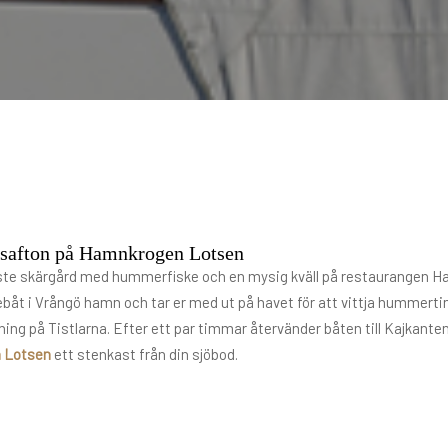
safton på Hamnkrogen Lotsen
aste skärgård med hummerfiske och en mysig kväll på restaurangen 
ebåt i Vrångö hamn och tar er med ut på havet för att vittja hummerti
igning på Tistlarna. Efter ett par timmar återvänder båten till Kajkant
 Lotsen
ett stenkast från din sjöbod.