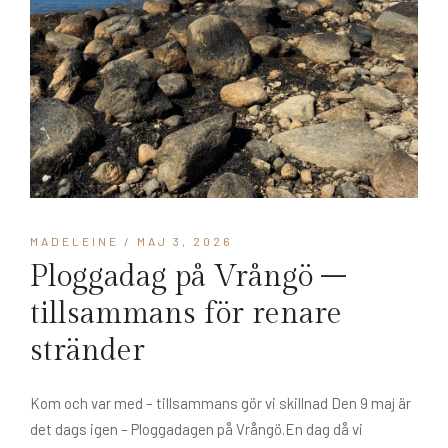
MADELEINE
/ MAJ 3, 2026
Ploggadag på Vrångö –
tillsammans för renare
stränder
Kom och var med – tillsammans gör vi skillnad Den 9 maj är
det dags igen – Ploggadagen på Vrångö.En dag då vi