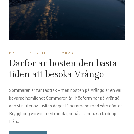
MADELEINE
/ JULI 19, 2026
Därför är hösten den bästa
tiden att besöka Vrångö
Sommaren är fantastisk – men hösten på Vrångö är en väl
bevarad hemlighet Sommaren är i högform här på Vrångö
och vi njuter av ljuvliga dagar tillsammans med våra gäster.
Brygghäng varvas med middagar på altanen, salta dopp
från...