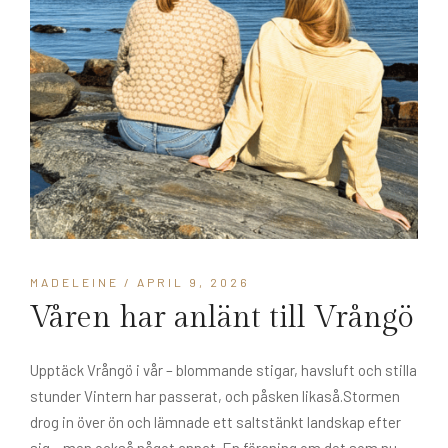
MADELEINE
/ APRIL 9, 2026
Våren har anlänt till Vrångö
Upptäck Vrångö i vår – blommande stigar, havsluft och stilla
stunder Vintern har passerat, och påsken likaså.Stormen
drog in över ön och lämnade ett saltstänkt landskap efter
sig – men också något annat. En föraning om det som nu...