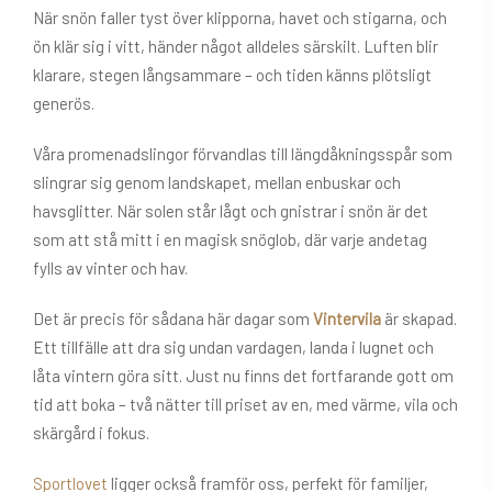
När snön faller tyst över klipporna, havet och stigarna, och
ön klär sig i vitt, händer något alldeles särskilt. Luften blir
klarare, stegen långsammare – och tiden känns plötsligt
generös.
Våra promenadslingor förvandlas till längdåkningsspår som
slingrar sig genom landskapet, mellan enbuskar och
havsglitter. När solen står lågt och gnistrar i snön är det
som att stå mitt i en magisk snöglob, där varje andetag
fylls av vinter och hav.
Det är precis för sådana här dagar som
Vintervila
är skapad.
Ett tillfälle att dra sig undan vardagen, landa i lugnet och
låta vintern göra sitt. Just nu finns det fortfarande gott om
tid att boka – två nätter till priset av en, med värme, vila och
skärgård i fokus.
Sportlovet
ligger också framför oss, perfekt för familjer,