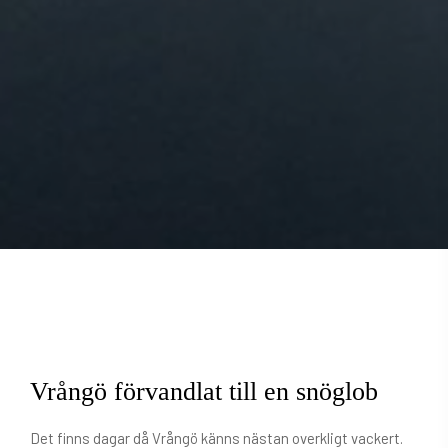
Vrångö förvandlat till en snöglob
Det finns dagar då Vrångö känns nästan overkligt vackert.