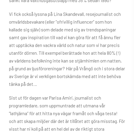
sänkt våra växthusgasutsläpp med 35% sedan 1990?
Vi fick också lyssna på Lina Skandevall, resejournalist och
omvärldsbevakare (eller ”ofrivillig influencer” som hon
kallade sig själv) som delade med sig av trendspaningar
samt gav inspiration till vad vi kan göra för att få ännu fler
att upptäcka den vackra värld och natur som vi har precis
utanför dörren. Till exempel berättade hon att hela 80% (!)
av världens befolkning inte kan se stjärnhimlen om natten,
på grund av ljusföroreningar? Här på Vrångö och i stora delar
av Sverige är vi verkligen bortskämda med att inte behöva
tänka på det…
Sist ut för dagen var Parisa Amiri, journalist och
programledare, som uppmuntrade att utmana vår
”lathjärna” för att hitta nya vägar framåt och våga testa!
och att skapa miljöer där det är tillåtet att göra misstag. För
visst har ni koll på att en hel del av de riktigt stora