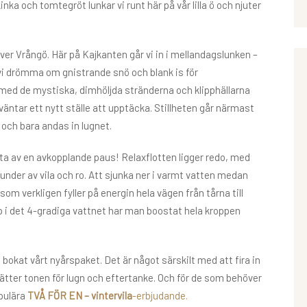
nka och tomtegröt lunkar vi runt här på vår lilla ö och njuter
 över Vrångö. Här på Kajkanten går vi in i mellandagslunken –
 vi drömma om gnistrande snö och blank is för
med de mystiska, dimhöljda stränderna och klipphällarna
äntar ett nytt ställe att upptäcka. Stillheten går närmast
 och bara andas in lugnet.
juta av en avkopplande paus! Relaxflotten ligger redo, med
nder av vila och ro. Att sjunka ner i varmt vatten medan
m verkligen fyller på energin hela vägen från tårna till
 i det 4-gradiga vattnet har man boostat hela kroppen
bokat vårt nyårspaket. Det är något särskilt med att fira in
sätter tonen för lugn och eftertanke. Och för de som behöver
opulära
TVÅ FÖR EN – vintervila
-erbjudande.