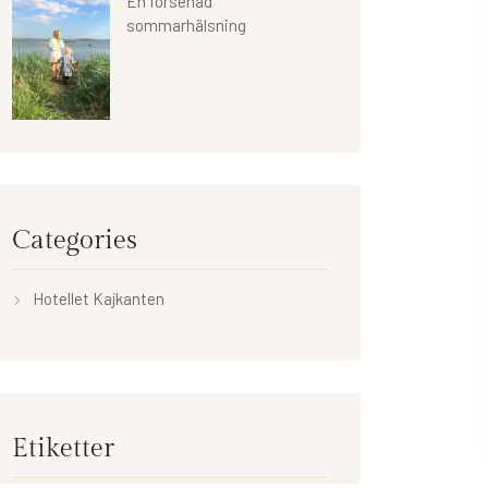
En försenad
sommarhälsning
Categories
Hotellet Kajkanten
Etiketter