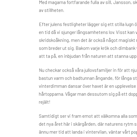
Med magarna fortfarande fulla av sill, Jansson, ski
av stillheten.
Efter julens festligheter lägger sig ett stilla lugn
en tid då vi sjunger långsamhetens lov. Visst kan
skridskoåkning, men det är också något magiskt 
som breder ut sig. Bakom varje krök och dimbank v
att ta på, en inbjudan från naturen att stanna upp
Nu checkar också våra jullovsfamiljer in för att n
bastun varm och badtunnan ångande, för långa stu
vinterdimman dansar över havet är en upplevelse so
hårtopparna. Vågar man dessutom sig på ett dopp
rejält!
Samtidigt ser vi fram emot att välkomna alla som 
det nya året här i skärgården, där naturens rytm 
ännu mer tid att landa i vintervilan, väntar vårt p