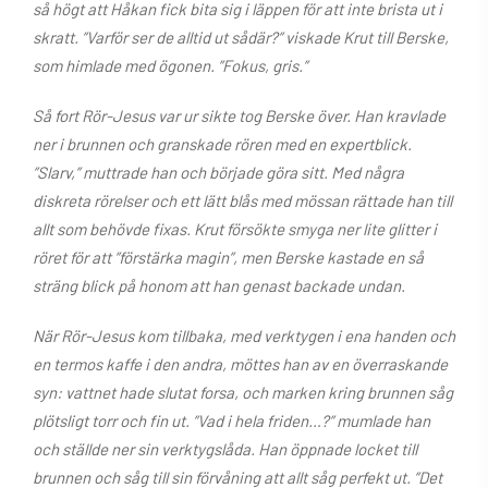
så högt att Håkan fick bita sig i läppen för att inte brista ut i
skratt. ”Varför ser de alltid ut sådär?” viskade Krut till Berske,
som himlade med ögonen. ”Fokus, gris.”
Så fort Rör-Jesus var ur sikte tog Berske över. Han kravlade
ner i brunnen och granskade rören med en expertblick.
”Slarv,” muttrade han och började göra sitt. Med några
diskreta rörelser och ett lätt blås med mössan rättade han till
allt som behövde fixas. Krut försökte smyga ner lite glitter i
röret för att ”förstärka magin”, men Berske kastade en så
sträng blick på honom att han genast backade undan.
När Rör-Jesus kom tillbaka, med verktygen i ena handen och
en termos kaffe i den andra, möttes han av en överraskande
syn: vattnet hade slutat forsa, och marken kring brunnen såg
plötsligt torr och fin ut. ”Vad i hela friden…?” mumlade han
och ställde ner sin verktygslåda. Han öppnade locket till
brunnen och såg till sin förvåning att allt såg perfekt ut. ”Det