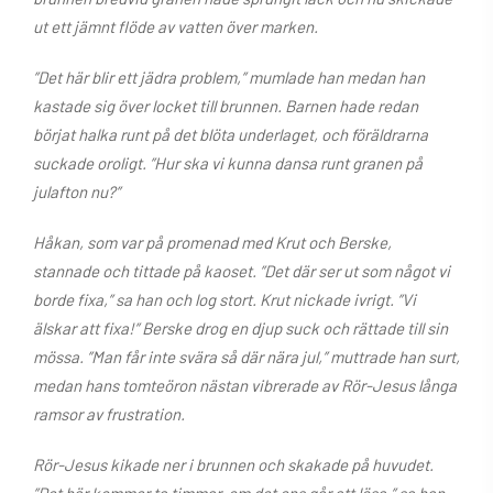
ut ett jämnt flöde av vatten över marken.
”Det här blir ett jädra problem,” mumlade han medan han
kastade sig över locket till brunnen. Barnen hade redan
börjat halka runt på det blöta underlaget, och föräldrarna
suckade oroligt. ”Hur ska vi kunna dansa runt granen på
julafton nu?”
Håkan, som var på promenad med Krut och Berske,
stannade och tittade på kaoset. ”Det där ser ut som något vi
borde fixa,” sa han och log stort. Krut nickade ivrigt. ”Vi
älskar att fixa!” Berske drog en djup suck och rättade till sin
mössa. ”Man får inte svära så där nära jul,” muttrade han surt,
medan hans tomteöron nästan vibrerade av Rör-Jesus långa
ramsor av frustration.
Rör-Jesus kikade ner i brunnen och skakade på huvudet.