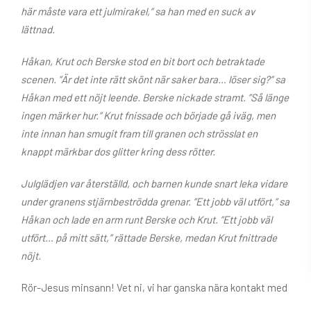
här måste vara ett julmirakel,” sa han med en suck av
lättnad.
Håkan, Krut och Berske stod en bit bort och betraktade
scenen. ”Är det inte rätt skönt när saker bara… löser sig?” sa
Håkan med ett nöjt leende. Berske nickade stramt. ”Så länge
ingen märker hur.” Krut fnissade och började gå iväg, men
inte innan han smugit fram till granen och strösslat en
knappt märkbar dos glitter kring dess rötter.
Julglädjen var återställd, och barnen kunde snart leka vidare
under granens stjärnbeströdda grenar. ”Ett jobb väl utfört,” sa
Håkan och lade en arm runt Berske och Krut. ”Ett jobb väl
utfört… på mitt sätt,” rättade Berske, medan Krut fnittrade
nöjt.
Rör-Jesus minsann! Vet ni, vi har ganska nära kontakt med
öns rörläggare och vi tycker nog att han har ganska många