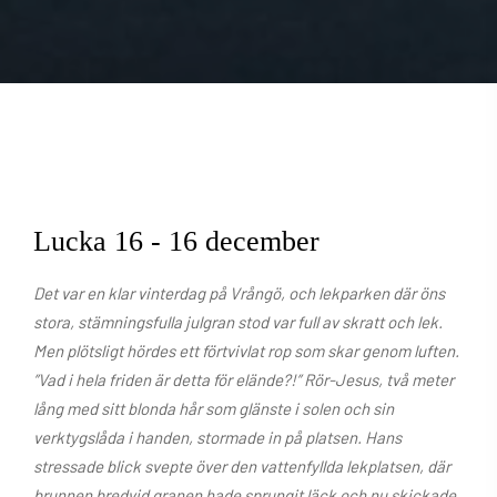
Lucka 16 - 16 december
Det var en klar vinterdag på Vrångö, och lekparken där öns
stora, stämningsfulla julgran stod var full av skratt och lek.
Men plötsligt hördes ett förtvivlat rop som skar genom luften.
”Vad i hela friden är detta för elände?!” Rör-Jesus, två meter
lång med sitt blonda hår som glänste i solen och sin
verktygslåda i handen, stormade in på platsen. Hans
stressade blick svepte över den vattenfyllda lekplatsen, där
brunnen bredvid granen hade sprungit läck och nu skickade