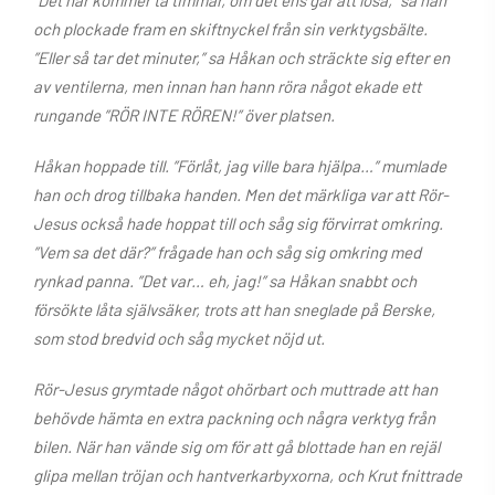
”Det här kommer ta timmar, om det ens går att lösa,” sa han
och plockade fram en skiftnyckel från sin verktygsbälte.
”Eller så tar det minuter,” sa Håkan och sträckte sig efter en
av ventilerna, men innan han hann röra något ekade ett
rungande ”RÖR INTE RÖREN!” över platsen.
Håkan hoppade till. ”Förlåt, jag ville bara hjälpa…” mumlade
han och drog tillbaka handen. Men det märkliga var att Rör-
Jesus också hade hoppat till och såg sig förvirrat omkring.
”Vem sa det där?” frågade han och såg sig omkring med
rynkad panna. ”Det var… eh, jag!” sa Håkan snabbt och
försökte låta självsäker, trots att han sneglade på Berske,
som stod bredvid och såg mycket nöjd ut.
Rör-Jesus grymtade något ohörbart och muttrade att han
behövde hämta en extra packning och några verktyg från
bilen. När han vände sig om för att gå blottade han en rejäl
glipa mellan tröjan och hantverkarbyxorna, och Krut fnittrade