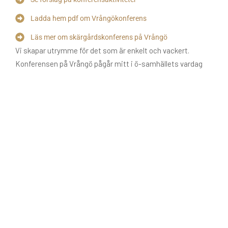
Ladda hem pdf om Vrångökonferens
Läs mer om skärgårdskonferens på Vrångö
Vi skapar utrymme för det som är enkelt och vackert.
Konferensen på Vrångö pågår mitt i ö-samhällets vardag
och vi samverkar med skärgårdens föreningar och företag
och hyr in lämpliga lokaler för just din konferens, beroende
på storlek och behov.
KONTAKTA OSS
Kajkanten Vrångö