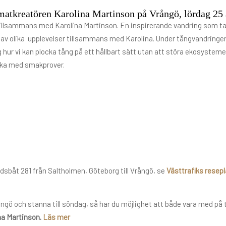
atkreatören Karolina Martinson på Vrångö, lördag 25 
illsammans med Karolina Martinson. En inspirerande vandring som tar d
 av olika upplevelser tillsammans med Karolina. Under tångvandringen
g hur vi kan plocka tång på ett hållbart sätt utan att störa ekosysteme
fika med smakprover.
dsbåt 281 från Saltholmen, Göteborg till Vrångö, se
Västtrafiks resep
ångö och stanna till söndag, så har du möjlighet att både vara med p
na Martinson.
Läs mer