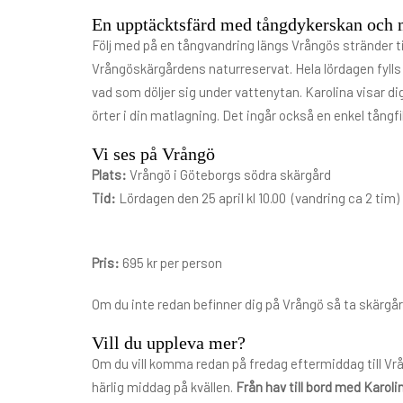
En upptäcktsfärd med tångdykerskan och m
Följ med på en tångvandring längs Vrångös stränder t
Vrångöskärgårdens naturreservat. Hela lördagen fylls
vad som döljer sig under vattenytan. Karolina visar di
örter i din matlagning. Det ingår också en enkel tång
Vi ses på Vrångö
Plats:
Vrångö i Göteborgs södra skärgård
Tid:
Lördagen den 25 april kl 10.00 (vandring ca 2 tim)
Pris:
695 kr per person
Om du inte redan befinner dig på Vrångö så ta skärgår
Vill du uppleva mer?
Om du vill komma redan på fredag eftermiddag till Vr
härlig middag på kvällen.
Från hav till bord med Karoli