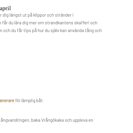
april
ig längst ut på klippor och stränder i
 får du lära dig mer om strandkantens skafferi och
n och du får tips på hur du själv kan använda tång och
lanerare
för lämplig båt.
å tångvandringen, baka Vrångökaka och uppleva en