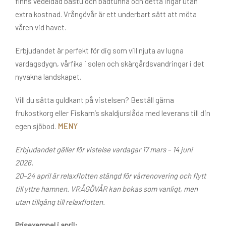
finns vedeldad bastu och badtunna och detta ingår utan
extra kostnad. Vrångövår är ett underbart sätt att möta
våren vid havet.
Erbjudandet är perfekt för dig som vill njuta av lugna
vardagsdygn, vårfika i solen och skärgårdsvandringar i det
nyvakna landskapet.
Vill du sätta guldkant på vistelsen? Beställ gärna
frukostkorg eller Fiskarn’s skaldjurslåda med leverans till din
egen sjöbod.
MENY
Erbjudandet gäller för vistelse vardagar 17 mars – 14 juni
2026.
20–24 april är relaxflotten stängd för vårrenovering och flytt
till yttre hamnen. VRÅGÖVÅR kan bokas som vanligt, men
utan tillgång till relaxflotten.
Prisexempel i april: