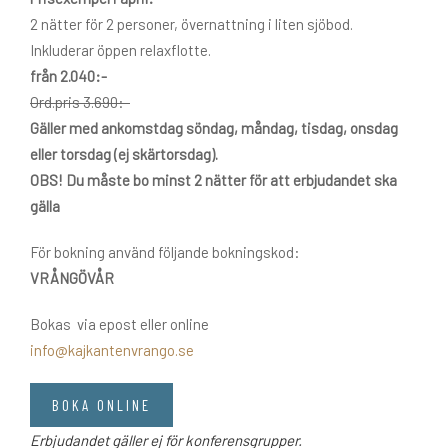
2 nätter för 2 personer, övernattning i liten sjöbod.
Inkluderar öppen relaxflotte.
från 2.040:-
Ord.pris 3.690:-
Gäller med ankomstdag söndag, måndag, tisdag, onsdag
eller torsdag (ej skärtorsdag).
OBS! Du måste bo minst 2 nätter för att erbjudandet ska
gälla
För bokning använd följande bokningskod:
VRÅNGÖVÅR
Bokas via epost eller online
info@kajkantenvrango.se
BOKA ONLINE
Erbjudandet gäller ej för konferensgrupper.