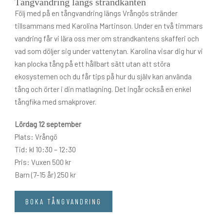
Tångvandring längs strandkanten
Följ med på en tångvandring längs Vrångös stränder
tillsammans med Karolina Martinson. Under en två timmars
vandring får vi lära oss mer om strandkantens skafferi och
vad som döljer sig under vattenytan. Karolina visar dig hur vi
kan plocka tång på ett hållbart sätt utan att störa
ekosystemen och du får tips på hur du själv kan använda
tång och örter i din matlagning. Det ingår också en enkel
tångfika med smakprover.
Lördag 12 september
Plats: Vrångö
Tid: kl 10:30 – 12:30
Pris: Vuxen 500 kr
Barn (7-15 år) 250 kr
BOKA TÅNGVANDRING