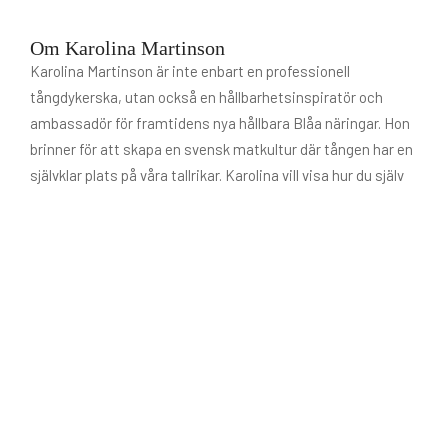
Om Karolina Martinson
Karolina Martinson är inte enbart en professionell
tångdykerska, utan också en hållbarhetsinspiratör och
ambassadör för framtidens nya hållbara Blåa näringar. Hon
brinner för att skapa en svensk matkultur där tången har en
självklar plats på våra tallrikar. Karolina vill visa hur du själv
kan plocka och njuta av tången och strandväxterna, men
också berätta mer om hur vi kan förhålla oss till havet och
de råvaror som kommer därifrån. Nu och i framtiden. En helt
unik vandringsupplevelse.
Läs mer om Karolina