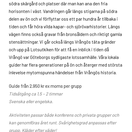
södra skärgård och platser där man kan ana den fria
horisonten i väst. Vandringen går längs stigarna på södra
delen av ön och vi förflyttar oss ett par hundra år tillbaka i
tiden och får höra vilda kapar- och sjörövarhistorier. Längs
vägen finns också gravar från bronsåldern och riktigt gamla
stensättningar. Vi går också längs Vrångös täta gränder
och upp på Lotsutkiken för att få en inblick i tiden då
Vrångö var Göteborgs sydligaste lotssamhälle. Våra lokala
guider har flera generationer på ön och återger med största
inlevelse mytomspunna händelser från Vrångös historia.
Guide från 2.950 kr ex moms per grupp
Tidsåtgång ca 1,5 – 2 timmar
Svenska eller engelska.
Aktiviteten passar både konferens och privata grupper och
kan genomföras året runt. Svårighetsgrad anpassas efter
grupp. Kläder efter väder!